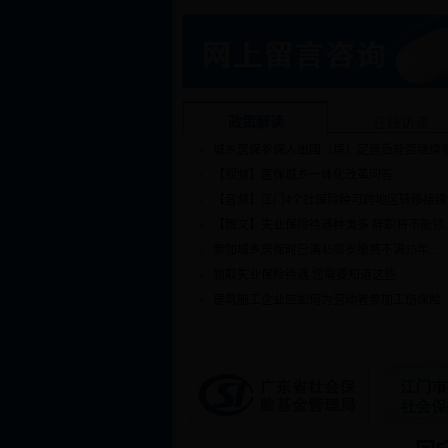
政策解读
在线访谈
城乡居保参保人出国（境）定居后能否继续参.
【视频】医保城乡一体化改革问答
【音频】江门4个社保险种可跨地区转移接续
【图文】失业保险待遇种类多 辞职将不能领..
参加城乡居保时已满45周岁缴费不满15年...
领取失业保险待遇 您需要知道这些
建筑施工企业应如何为劳动者参加工伤保险