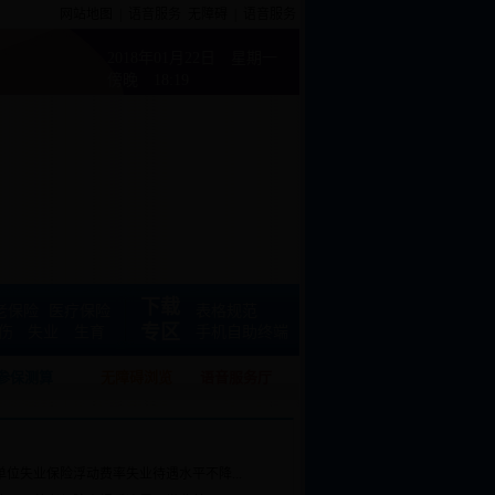
网站地图
|
语音服务
无障碍
|
语音服务
2018年01月22日 星期一
傍晚 18:19
下载
老保险
医疗保险
表格规范
专区
伤
失业
生育
手机自助终端
参保测算
无障碍浏览
语音服务厅
单位失业保险浮动费率失业待遇水平不降...