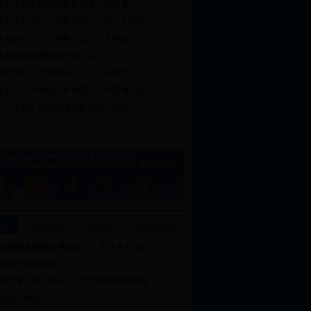
企业职工养老保险申报看这里，缴费基...
养老金的退休人员被通缉、在押、判刑后...
开展2017年今冬明春安全生产大检查
关系转移你要知道的有几点
的手续，您知道多少？ ——申领企...
事业单位养老保险参保登记工作圆满完成
017年城乡居保待遇领取资格认证的...
更多
南
经办规程
经办文件
政策法规
自筹和差额拨款事业单位，机关事业单位...
病种专用证年审
机关事业单位参保人员生育保险待遇核定
保险注销登记