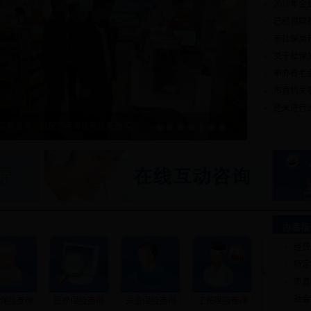
2018年
已经领取
市社保局
关于社保
申办养老金
市直机关
还未进行2
实地督查，确保定点零售药店整改实效
1
2
3
4
5
6
7
中共江门市社保局党总支部委员选举大...
市社保局积极行动深入学习贯彻市委十...
我市开展江门市基本医疗保险城乡一体...
学习基础 掌握技巧 捕获新闻宣传亮...
不忘初心 牢记使命——市社保局党员...
市社保局举办学习贯彻党的十九大精神...
办事指
经费
特定
市直
社会