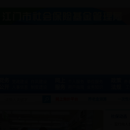
党务
网上
政策
党政建设
作风建设
个人服务
单位服务
养
公开
服务
法规
人事信息
制度建设
用户指南
业务知识
工
网上询价平台
养老金测算
一次性
社保动态
实行用人