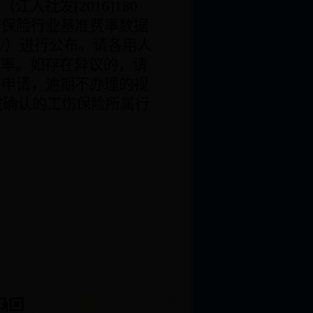
》（江人社发
[2016]180
伤保险行业基准费率数据
/
）进行公布。请各用人
费率。如存在异议的，请
核申请，逾期不办理的视
按确认的工伤保险所属行