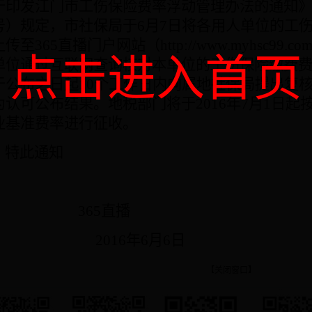
于印发江门市工伤保险费率浮动管理办法的通知
号）规定，市社保局于
6
月
7
日将各用人单位的工
上传至365直播门户网站（
http://www.myhsc99.com
点击进入首页
单位通过互联网查询核对本单位的工伤保险缴费
于公布之日起
10
个工作日内向属地社保局提出复
为认可公布结果。地税部门将于
2016
年
7
月
1
日起
业基准费率进行征收。
特此通知
365直播
2016
年
6
月
6
日
【关闭窗口】