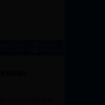
下载
老保险
医疗保险
表格规范
专区
伤
失业
生育
手机自助终端
准费率的通知
局
 江门市地方税务局 关