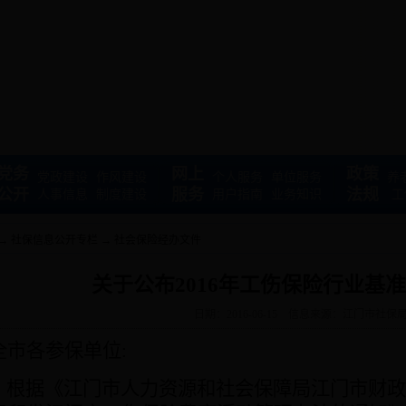
党务
网上
政策
党政建设
作风建设
个人服务
单位服务
养
公开
服务
法规
人事信息
制度建设
用户指南
业务知识
工
→
社保信息公开专栏
→
社会保险经办文件
关于公布2016年工伤保险行业基
日期：2016-06-15
信息来源：江门市社保
全市各参保单位
:
根据《江门市人力资源和社会保障局江门市财政局