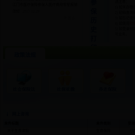
参
请注意：
江门市医疗保险参保人医疗费用零星报销
1) 如未办
保
须知
2017-12-29
2) 初始查
3) 如忘记
更多
历
4) 如使用
社
史
5) 如登
号业务。
打
印
政策法规
网上咨询
来件标题
来件类别
受理
关于生育津贴
生育保险
已