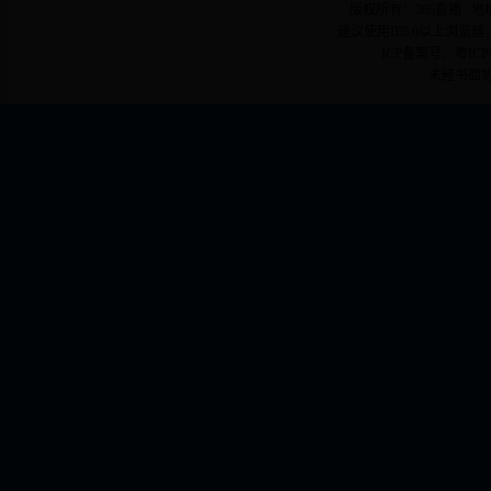
版权所有：365直播 地址
建议使用IE6.0以上浏览器
ICP备案号：粤ICP备
未经书面