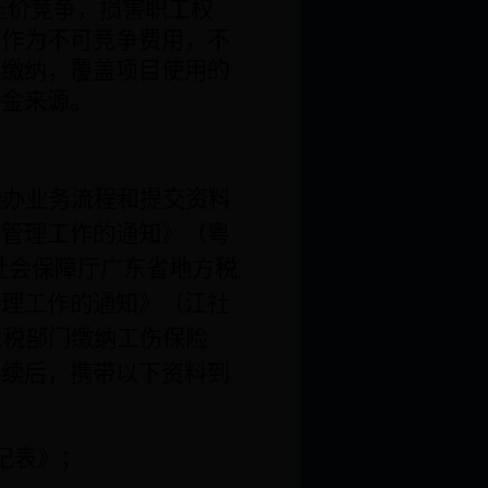
压价竞争，损害职工权
，作为不可竞争费用，不
性缴纳，覆盖项目使用的
资金来源。
经办业务流程和提交资料
办管理工作的通知》（粤
社会保障厅广东省地方税
管理工作的通知》（江社
地税部门
缴纳工伤保险
手续后，携带以下资料
到
：
记表》；