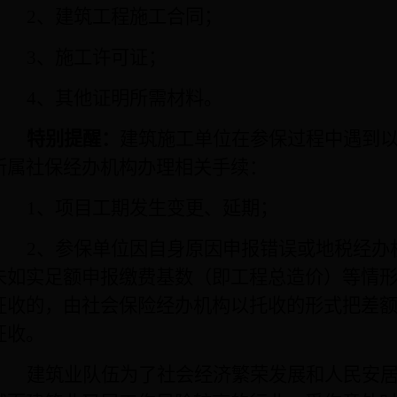
2
、建筑工程施工合同；
3
、施工许可证；
4
、其他证明所需材料。
特别提醒：
建筑施工单位在参保过程中遇到
所属社保经办机构办理相关手续：
1
、项目工期发生变更、延期；
2
、参保单位因自身原因申报错误或地税经办
未如实足额申报缴费基数（即工程总造价）等情
征收的，由社会保险经办机构以托收的形式把差
征收。
建筑业队伍为了社会经济繁荣发展和人民安