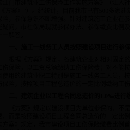
《江门市建筑业工伤保险工作实施方案》（江人
“《方案》”）。经统计，目前我市已有
500
多家建
保险，参保意识不断增强。针对建筑施工企业在
些疑问，市社保局现就参保办法、参保缴费比例
一一解答。
一、施工一线务工人员按照建设项目进行参
根据《方案》规定，各建筑企业对相对固定
工伤保险，以工资总额缴纳工伤保险费；对不能
目使用的建筑业职工特别是施工一线务工人员，
伤保险，按照项目工程总造价的一定比例缴纳工
二、建筑企业以工程合同总造价的
1.0
‰
进行
《方案》规定以建设项目为单位参保的，不
费，而是按照建设项目工程合同总造价的一定比
《方案》规定，我市建设项目工伤保险缴费比例