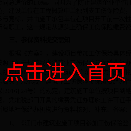
合同总造价的
1.0
‰
。同时为了防止建筑企业单位
益，建设单位在工程概算中单独列支工伤保险费
参与竞标，并由施工承包单位在项目开工前一次
所有职工，这一规定从源头上确保工伤保险缴费
三、参保资料提交需知
根据《方案》，建设项目参加工伤保险具体
按照《关于规范我省建筑业工伤保险参保缴费经
点击进入首页
人社发
[2015]167
号）和《转发广东省人力资源和
务局关于规范我省建筑业工伤保险参保缴费经办
保
[2016] 24
号）的规定，建筑施工单位按项目到
费，
凭地税部门开具的缴费凭证办理施工许可证
所属地社保经办机构进行资料核对、补充、备案
1
、《江门市建筑业施工项目参加工伤保险登