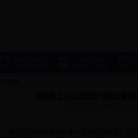
党务
网上
政策
党政建设
作风建设
个人服务
单位服务
养
公开
服务
法规
人事信息
制度建设
用户指南
业务知识
工
→
政策解读
建筑施工企业应如何为劳动者参
日期：2017-03-17
信息来源：江门市社保
为切实保障建筑业从业人员的合法权益，
201