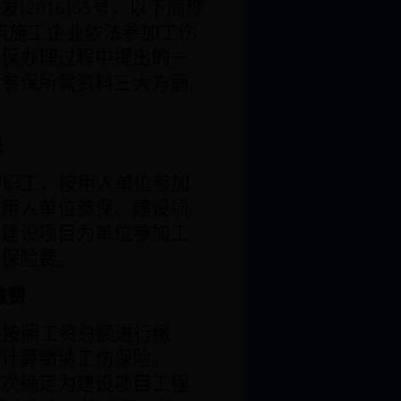
社发
[2016]65
号，以下简称
筑施工企业依法参加工伤
参保办理过程中提出的一
及参保所需资料三大方面
保
的职工，按用人单位参加
按用人单位参保、建设项
按建设项目为单位参加工
伤保险费。
缴费
是按照工资总额进行缴
例计算缴纳工伤保险。
首次确定为建设项目工程