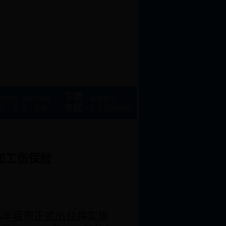
下载
老保险
医疗保险
表格规范
专区
伤
失业
生育
手机自助终端
加工伤保险
局
6
年我市正式出台并实施