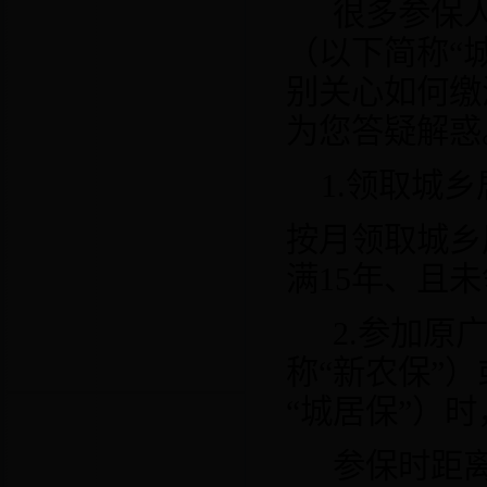
很多参保
（以下简称“
别关心如何缴
为您答疑解惑
1.
领取城乡
按月领取城乡
满
15
年、且未
2.
参加原
称“新农保”
“城居保”）
参保时距