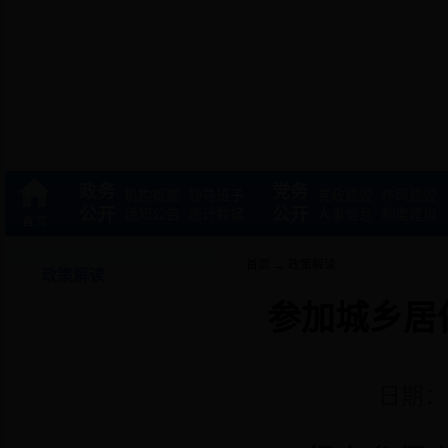
政务
党务
机构概要
领导班子
党政建设
作风建设
公开
公开
通知公告
统计数据
人事信息
制度建设
首页
→
政策解读
政策解读
参加城乡居
日期：2