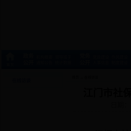
政务
党务
机构概要
领导班子
党政建设
作风建设
公开
公开
通知公告
统计数据
人事信息
制度建设
首页
→
在线访谈
在线访谈
江门市社保
日期：2