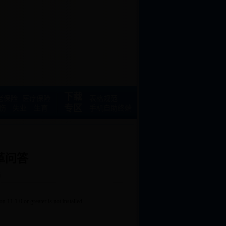
下载
老保险
医疗保险
表格规范
专区
伤
失业
生育
手机自助终端
革问答
局
n 11.1.0 or greater is not installed.