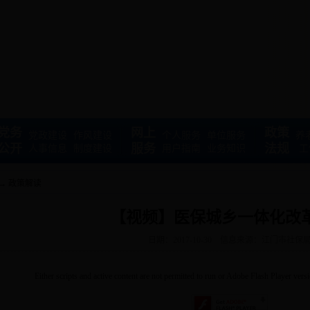
党务
网上
政策
党政建设
作风建设
个人服务
单位服务
养
公开
服务
法规
人事信息
制度建设
用户指南
业务知识
工
→
政策解读
【视频】医保城乡一体化改
日期：2017-10-30
信息来源：江门市社保
Either scripts and active content are not permitted to run or Adobe Flash Player versio