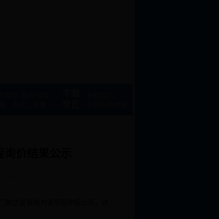
下载
老保险
医疗保险
表格规范
专区
伤
失业
生育
手机自助终端
工程询价结果公示
门新之星装饰为该项目中标公司，详