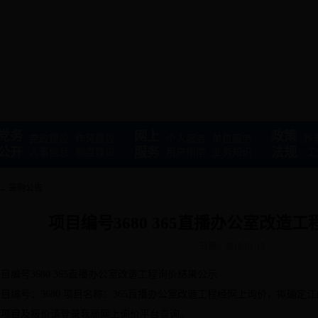
党务
网上
政策
党政建设
作风建设
个人服务
单位服务
养
公开
服务
法规
人事信息
制度建设
用户指南
业务知识
工
→
采购公告
项目编号3680 365直播办公室改造
日期：2018-01-19
目编号3680
365直播办公室改造工程询价
结果公示
目编号：3680 项目名称：
365直播办公室改造工程
经
网上询价，拟确定江
细项目及报价请登录我局网上询价平台查询。