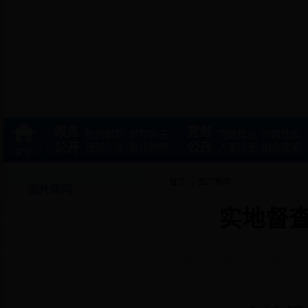
政务
党务
机构概要
领导班子
党政建设
作风建设
公开
公开
通知公告
统计数据
人事信息
制度建设
首页
→
图片新闻
图片新闻
实地督