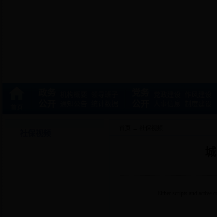
政务
党务
机构概要
领导班子
党政建设
作风建设
公开
公开
通知公告
统计数据
人事信息
制度建设
首页
→
社保视频
社保视频
城
Either scripts and active 