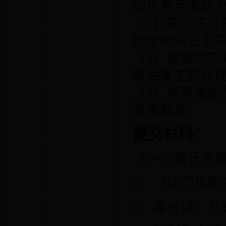
划生育手术的
（
2
）职工失业
险金期间发生
（
3
）参保职工
龄后发生符合
（
4
）生育或施
政策规定；
提交材料：
（一）累计参
1
、《江门市职
2
、身份证、社