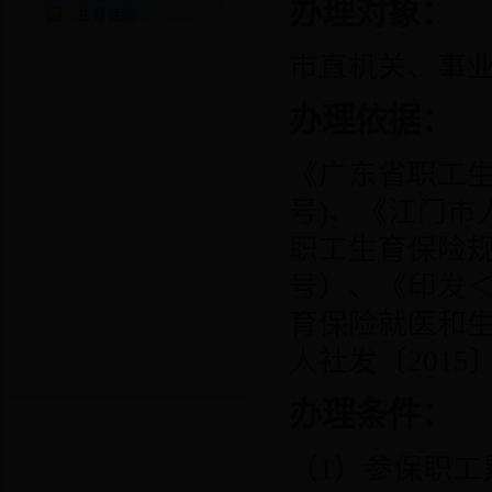
办理对象：
生育保险
市直机关、事
办理依据：
《广东省职工
号
)
、《江门市
职工生育保险
号）、《印发
育保险就医和
人社发〔
2015
办理条件：
（
1
）参保职工