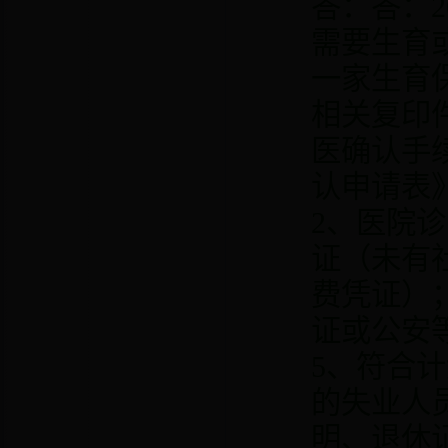
答：答：
2
需要生育
一家生育
相关复印
医确认手
认申请表
2
、医院诊
证（未有
费凭证）
证或公安
5
、符合计
的失业人
明、退休