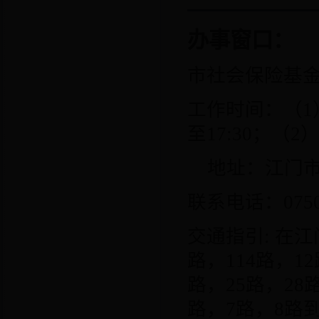
办事窗口：
市社会保险基
工作时间：（
1
至
17:30
；（
2
地址：江门
联系电话：
075
交通指引
:
在江
路，
114
路，
12
路，
25
路，
28
路，
7
路，
8
路到