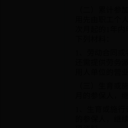
（二）累计参
用先由职工个
次月起的
1
年内
下列材料：
1
、劳动合同或
还需提供劳务
用人单位的营
（三）生育或
月的参保人，
1
、生育或施行
的参保人，继