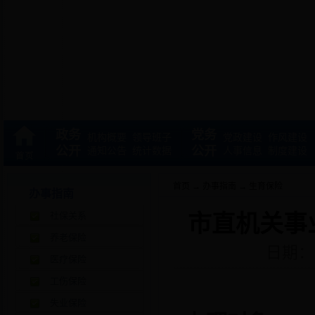
政务
党务
机构概要
领导班子
党政建设
作风建设
公开
公开
通知公告
统计数据
人事信息
制度建设
首页
→
办事指南
→
生育保险
办事指南
社保关系
市直机关事
养老保险
日期：2
医疗保险
工伤保险
失业保险